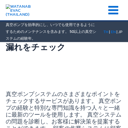
Skip
Main
to
Menu
content
真空ポンプを効率的にし、いつでも使用できるように
するためのメンテナンスを含みます。 50以上の真空シ
TH
|
EN
| JP
ステムの経験年。
漏れをチェック
真空ポンプシステムのさまざまなポイントを
チェックするサービスがあります。 真空ポン
プの経験と特別な専門知識を持つ人々と一緒
に最新のツールを使用します。 真空システム
の問題を診断し、お客様に解決策を提案する