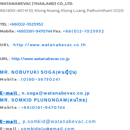
WATANABEVAC (THAILAND) CO.,LTD.
86/400-401 M 10, Klong Nueng, Klong Luang, Pathumthani 12120
TEL :
+66(0)2-1025952
Mobile :
+66(0)81-9470744
Fax.
+66(0)2-1025952
URL
:
http://www.watanabevac.co.th
URL :
http://www.watanabevac.co.jp
MR. NOBUYUKI SOGA(คนญี่ปุ่น)
Mob
ile :
(0)80-36730241
E-mail
:
n.soga@watanabevac.co.jp
MR. SOMKID PLUNGNGAM(คนไทย)
Mobile :
+66(0)81-9470744
E-mail
:
p.somkid@watanabevac.c
om
E-mail :
somkidplu@gmail.com