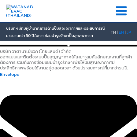
Skip
to
content
บริษัทฯ มีทีมผู้ชำนาญการด้านปั๊มสุญญากาศและประสบการณ์
TH |
EN
|
JP
ยาวนานกว่า 50 ปี.ในการซ่อมบำรุงรักษาปั๊มสุญญากาศ
บริษัท วาตานาเบ้แวค (ไทยแลนด์) จำกัด
ออกแบบและติดตั้งระบบปั๊มสุญญากาศให้เหมาะสมกับลักษณะงานที่ลูกค้า
ต้องการ.รวมถึงการซ่อมแซมบำรุงรักษาเพื่อให้ปั๊มสุญญากาศมี
ประสิทธิภาพพร้อมใช้งานอยู่ตลอดเวลา.ด้วยประสบการณ์ที่มากว่า50ปี.
Envelope